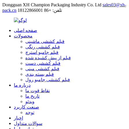
Dongguan XH Champion Packaging Industry Co. Ltd
sales03@xh-
تلفن: +86 18122866001
pack.cn
صفحه اصلی
محصولات
فیلم کششی ماشینی
فیلم کششی رنگی
فیلم جامبو استرچ
فیلم از پیش کشیده شده
فیلم کششی دست
فیلم کششی مینی
فیلم بسته بندی
فیلم کششی جامبو رول
درباره ما
نقاط قوت ما
تاریخ ما
ویدئو
صنعت کاربرد
توجه
اخبار
سوالات متداول
تماس با ما