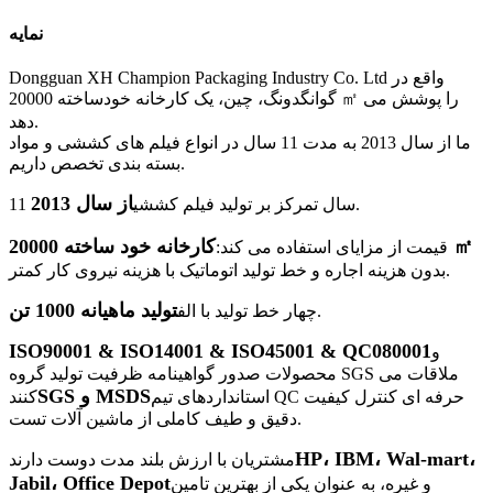
نمایه
Dongguan XH Champion Packaging Industry Co. Ltd واقع در
گوانگدونگ، چین، یک کارخانه خودساخته 20000 ㎡ را پوشش می
دهد.
ما از سال 2013 به مدت 11 سال در انواع فیلم های کششی و مواد
بسته بندی تخصص داریم.
از سال 2013
.
11 سال تمرکز بر تولید فیلم کششی
کارخانه خود ساخته 20000 ㎡
قیمت از مزایای استفاده می کند:
بدون هزینه اجاره و خط تولید اتوماتیک با هزینه نیروی کار کمتر.
تولید ماهیانه 1000 تن
.
چهار خط تولید با الف
ISO90001 & ISO14001 & ISO45001 & QC080001
و
محصولات صدور گواهینامه ظرفیت تولید گروه SGS ملاقات می
SGS و MSDS
استانداردهای تیم QC حرفه ای کنترل کیفیت
کنند
دقیق و طیف کاملی از ماشین آلات تست.
HP، IBM، Wal-mart،
مشتریان با ارزش بلند مدت دوست دارند
Jabil، Office Depot
و غیره، به عنوان یکی از بهترین تامین